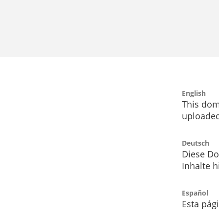
English
This dom
uploaded
Deutsch
Diese Do
Inhalte h
Español
Esta pág