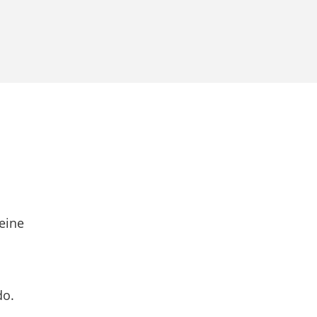
eine
do.